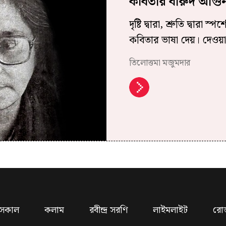
কবিতার বারুদ আগু
দৃষ্টি দ্বারা, শ্রুতি দ্বার
কবিতার ভাষা দেয়। দেওয়া
তিলোত্তমা মজুমদার
সকাল
কলাম
রবীন্দ্র সরণি
লাইমলাইট
রো