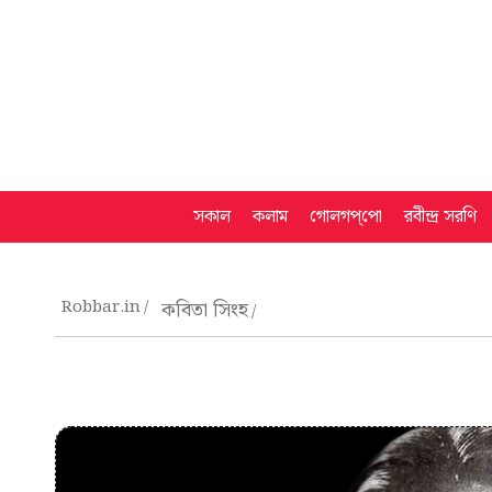
সকাল
কলাম
গোলগপ্‌পো
রবীন্দ্র সরণি
Robbar.in
কবিতা সিংহ