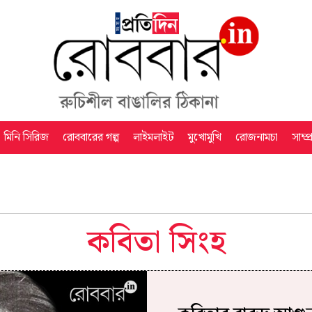
মিনি সিরিজ
রোববারের গল্প
লাইমলাইট
মুখোমুখি
রোজনামচা
সাম্প
কবিতা সিংহ