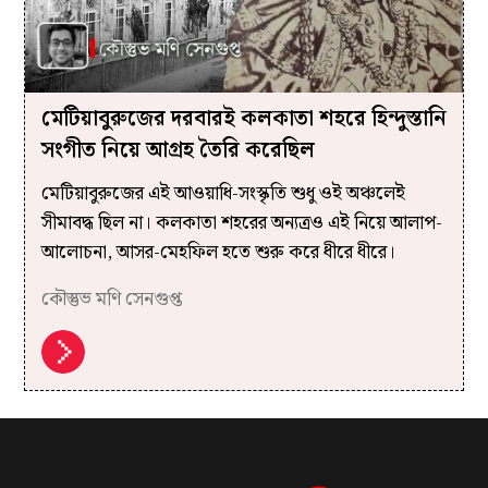
মেটিয়াবুরুজের দরবারই কলকাতা শহরে হিন্দুস্তানি
সংগীত নিয়ে আগ্রহ তৈরি করেছিল
মেটিয়াবুরুজের এই আওয়াধি-সংস্কৃতি শুধু ওই অঞ্চলেই
সীমাবদ্ধ ছিল না। কলকাতা শহরের অন্যত্রও এই নিয়ে আলাপ-
আলোচনা, আসর-মেহফিল হতে শুরু করে ধীরে ধীরে।
কৌস্তুভ মণি সেনগুপ্ত