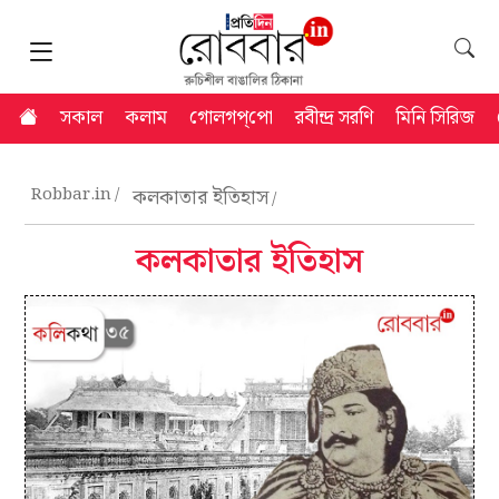
সকাল
কলাম
গোলগপ্‌পো
রবীন্দ্র সরণি
মিনি সিরিজ
Robbar.in
কলকাতার ইতিহাস
কলকাতার ইতিহাস