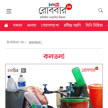
সকাল
কলাম
গোলগপ্‌পো
রবীন্দ্র সরণি
মিনি সিরিজ
Robbar.in
কলতলা
কলতলা