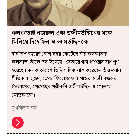
কলকাতাই নজরুল এবং জসীমউদ্দিনের সঙ্গে
মিলিয়ে দিয়েছিল আব্বাসউদ্দিনকে
দীর্ঘ বিশ বছরের বেশি সময় কেটেছে তাঁর কলকাতায়।
কলকাতা তাঁকে সব দিয়েছে। বেতারে গান গাওয়ার সাধ পূর্ণ
হয়েছে। কলকাতাতেই তিনি সান্নিধ্য লাভ করেছেন তাঁর প্রধান
গীতিকার, সুহৃদ, ফ্রেন্ড-ফিলোজফার-গাইড কাজী নজরুল
ইসলামের; পেয়েছেন পল্লীকবি জসীমউদ্দিন ও গোলাম
মোস্তফাকে।
সুখবিলাস বর্মা