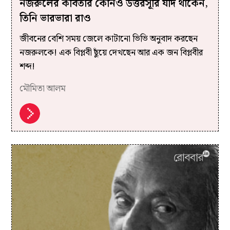
নজরুলের কবিতার কোনও উত্তরসূরি যদি থাকেন,
তিনি ভারভারা রাও
জীবনের বেশি সময় জেলে কাটানো ভিভি অনুবাদ করছেন
নজরুলকে! এক বিপ্লবী ছুঁয়ে দেখছেন আর এক জন বিপ্লবীর
শব্দ!
মৌমিতা আলম