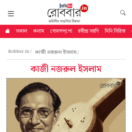
সকাল
কলাম
গোলগপ্‌পো
রবীন্দ্র সরণি
মিনি সিরিজ
Robbar.in
কাজী নজরুল ইসলাম
কাজী নজরুল ইসলাম