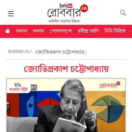
সকাল
কলাম
গোলগপ্‌পো
রবীন্দ্র সরণি
মিনি সিরিজ
Robbar.in
জ্যোতিপ্রকাশ চট্টোপাধ্যায়
জ্যোতিপ্রকাশ চট্টোপাধ্যায়