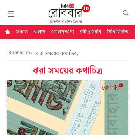
সকাল
কলাম
গোলগপ্‌পো
রবীন্দ্র সরণি
মিনি সিরিজ
Robbar.in
ঝরা সময়ের কথাচিত্র
ঝরা সময়ের কথাচিত্র