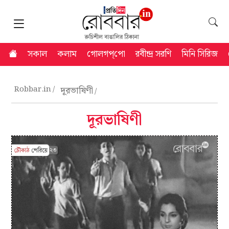
সকাল
কলাম
গোলগপ্‌পো
রবীন্দ্র সরণি
মিনি সিরিজ
Robbar.in
দূরভাষিণী
দূরভাষিণী