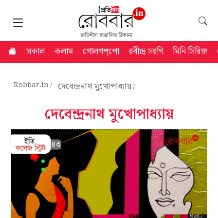
সকাল
কলাম
গোলগপ্‌পো
রবীন্দ্র সরণি
মিনি সিরিজ
Robbar.in
দেবেন্দ্রনাথ মুখোপাধ্যায়
দেবেন্দ্রনাথ মুখোপাধ্যায়