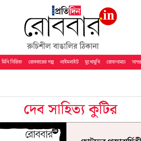
মিনি সিরিজ
রোববারের গল্প
লাইমলাইট
মুখোমুখি
রোজনামচা
সাম্প
দেব সাহিত্য কুটির