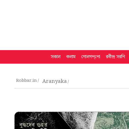
সকাল
কলাম
গোলগপ্‌পো
রবীন্দ্র সরণি
Robbar.in
Aranyaka