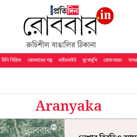
মিনি সিরিজ
রোববারের গল্প
লাইমলাইট
মুখোমুখি
রোজনামচা
সাম্প
Aranyaka