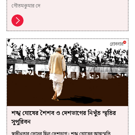
গৌতমকুমার দে
শঙ্খ ঘোষের শৈশব ও দেশভাগের নিখুঁত স্মৃতির
সুপুরিবন
স্বাধীনতার দোসর ছিল দেশভাগ। শঙ্খ ঘোষের আত্মস্মৃতি