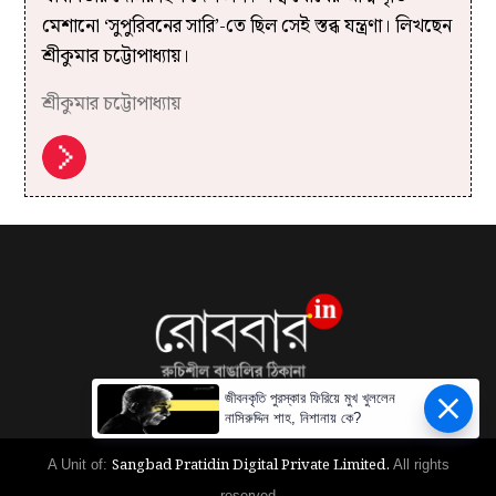
মেশানো ‘সুপুরিবনের সারি’-তে ছিল সেই স্তব্ধ যন্ত্রণা। লিখছেন
শ্রীকুমার চট্টোপাধ্যায়।
শ্রীকুমার চট্টোপাধ্যায়
জীবনকৃতি পুরস্কার ফিরিয়ে মুখ খুললেন
নাসিরুদ্দিন শাহ, নিশানায় কে?
Sangbad Pratidin Digital Private Limited.
A Unit of:
All rights
reserved