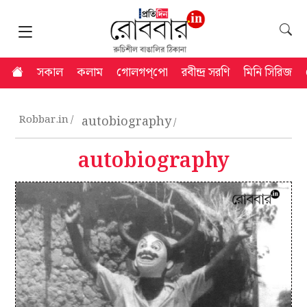
সকাল
কলাম
গোলগপ্‌পো
রবীন্দ্র সরণি
মিনি সিরিজ
Robbar.in
autobiography
autobiography