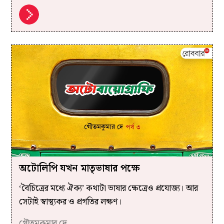
অটোলিপি যখন মাতৃভাষার পক্ষে
‘বৈচিত্রের মধ্যে ঐক্য’ কথাটা ভাষার ক্ষেত্রেও প্রযোজ্য। আর
সেটাই স্বাস্থ্যকর ও প্রগতির লক্ষণ।
গৌতমকুমার দে