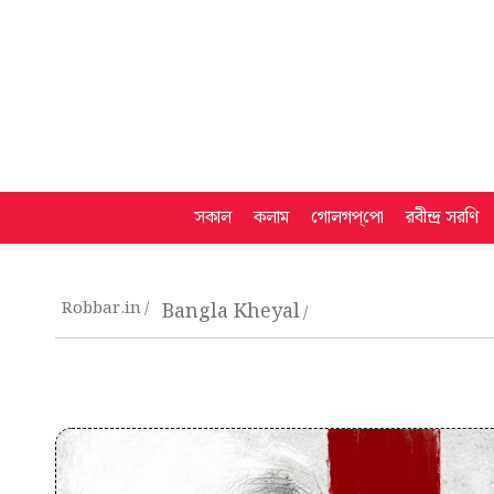
সকাল
কলাম
গোলগপ্‌পো
রবীন্দ্র সরণি
Robbar.in
Bangla Kheyal