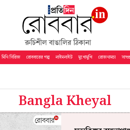
মিনি সিরিজ
রোববারের গল্প
লাইমলাইট
মুখোমুখি
রোজনামচা
সাম্প
Bangla Kheyal