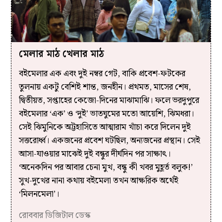
মেলার মাঠ খেলার মাঠ
ব‌ইমেলার এক এবং দুই নম্বর গেট, বাকি প্রবেশ-ফটকের
তুলনায় একটু বেশিই শান্ত, জনহীন। প্রথমত, মাসের শেষ,
দ্বিতীয়ত, সপ্তাহের কেজো-দিনের মাঝামাঝি। ফলে ভরদুপুরে
ব‌ইমেলার ‘এক’ ও ‘দুই’ ভাতঘুমের মতো আয়েশি, ঝিমধরা।
সেই ঝিমুনিকে অট্টহাসিতে আত্মারাম খাঁচা করে দিলেন দুই
সত্তরোর্ধ্ব। একজনের প্রবেশ ঘটছিল, অন্যজনের প্রস্থান। সেই
আসা-যাওয়ার মাঝেই দুই বন্ধুর দীর্ঘদিন পর সাক্ষাৎ।
‘অনেকদিন পর আবার চেনা মুখ, বন্ধু কী খবর মুহূর্ত বলুক!’
সুখ-দুখের নানা কথায় ব‌ইমেলা তখন আক্ষরিক অর্থেই
‘মিলনমেলা’।
রোববার ডিজিটাল ডেস্ক