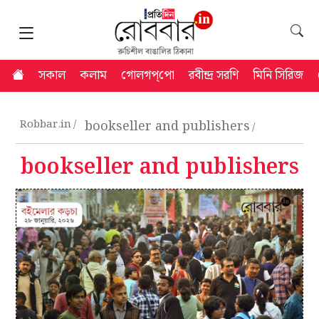
সকাল
কলাম
গোলগপ্‌পো
রবীন্দ্র সরণি
মিনি সিরিজ
Robbar.in
bookseller and publishers
bookseller and publishers