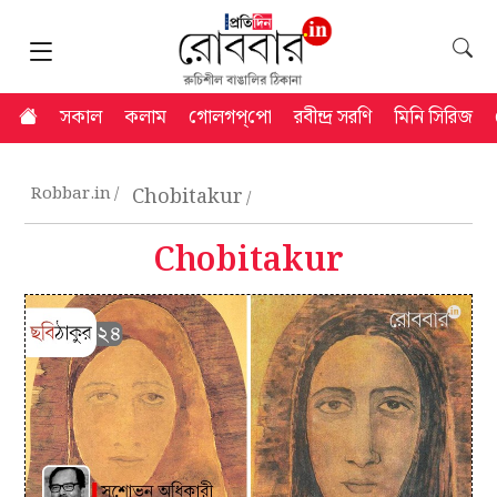
সকাল
কলাম
গোলগপ্‌পো
রবীন্দ্র সরণি
মিনি সিরিজ
Robbar.in
Chobitakur
Chobitakur