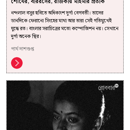
শৌর্যের, বীররসের, রাজকীয় মহিমার প্রতীক
নন্দলাল বসুর ছবিতে অধিকাংশ দুর্গা বেগবতী। তাদের
ডানদিকে ফেরানো সিংহের মাথা আর তারা সেই গতিমুখেই
যুদ্ধে রত। বাংলার সরাচিত্রের মতো কম্পোজিশন নয়। সেখানে
দুর্গা অনেক স্থির।
পার্থ দাশগুপ্ত