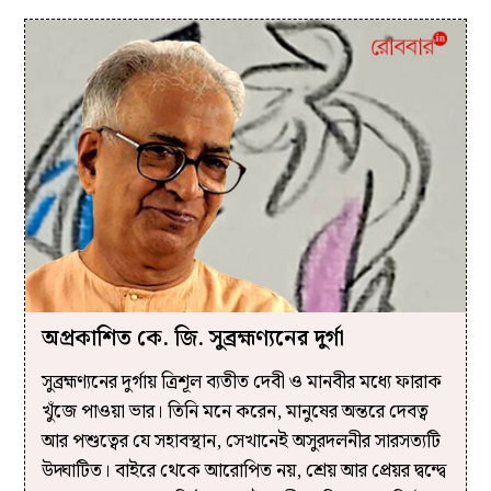
অপ্রকাশিত কে. জি. সুব্রহ্মণ্যনের দুর্গা
সুব্রহ্মণ্যনের দুর্গায় ত্রিশূল ব্যতীত দেবী ও মানবীর মধ্যে ফারাক
খুঁজে পাওয়া ভার। তিনি মনে করেন, মানুষের অন্তরে দেবত্ব
আর পশুত্বের যে সহাবস্থান, সেখানেই অসুরদলনীর সারসত্যটি
উদ্ঘাটিত। বাইরে থেকে আরোপিত নয়, শ্রেয় আর প্রেয়র দ্বন্দ্বে