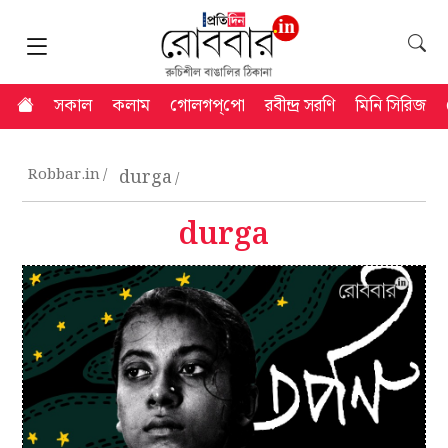
সকাল
কলাম
গোলগপ্‌পো
রবীন্দ্র সরণি
মিনি সিরিজ
Robbar.in
durga
durga