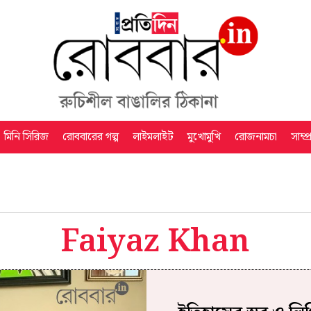
মিনি সিরিজ
রোববারের গল্প
লাইমলাইট
মুখোমুখি
রোজনামচা
সাম্প
Faiyaz Khan