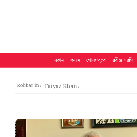
সকাল
কলাম
গোলগপ্‌পো
রবীন্দ্র সরণি
Robbar.in
Faiyaz Khan