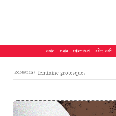
সকাল
কলাম
গোলগপ্‌পো
রবীন্দ্র সরণি
Robbar.in
feminine grotesque