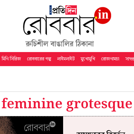
মিনি সিরিজ
রোববারের গল্প
লাইমলাইট
মুখোমুখি
রোজনামচা
সাম্প
feminine grotesque