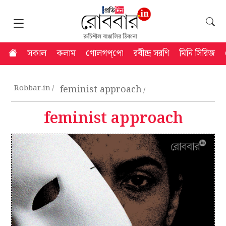
সকাল
কলাম
গোলগপ্‌পো
রবীন্দ্র সরণি
মিনি সিরিজ
Robbar.in
feminist approach
feminist approach