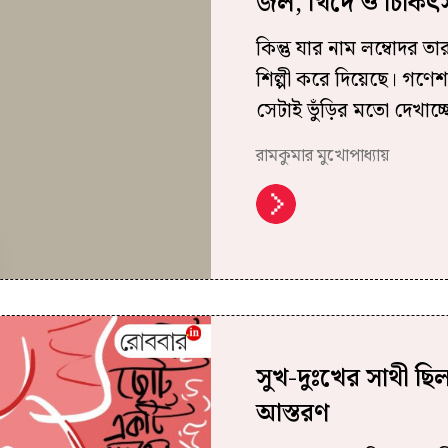
জল, খিদে ও চিকিৎসা
কিন্তু যার নাম লম্বোদর 
শিল্পী করে দিয়েছে। গণ
সেটাই ভুঁড়ির মতো দেখাচ্ছ
রামকুমার মুখোপাধ্যায়
সুখ-দুঃখের সাথী ছি
আস্তরণ