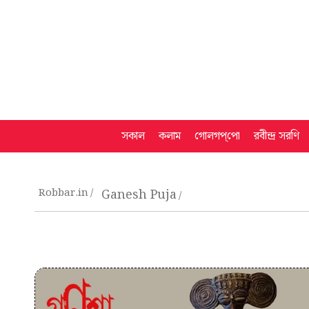
সকাল
কলাম
গোলগপ্‌পো
রবীন্দ্র সরণি
Robbar.in
Ganesh Puja