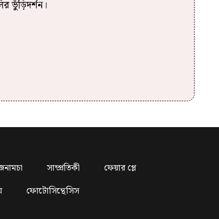
 ভুঁড়িদর্শন।
জনামচা
সাম্প্রতিকী
ফেয়ার প্লে
য়
ফোটোসিন্থেসিস