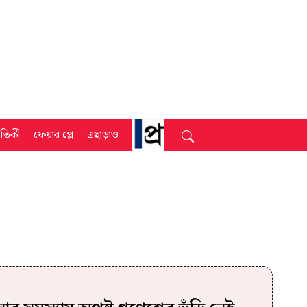
্রতিকী
ফেয়ার প্লে
এছাড়াও