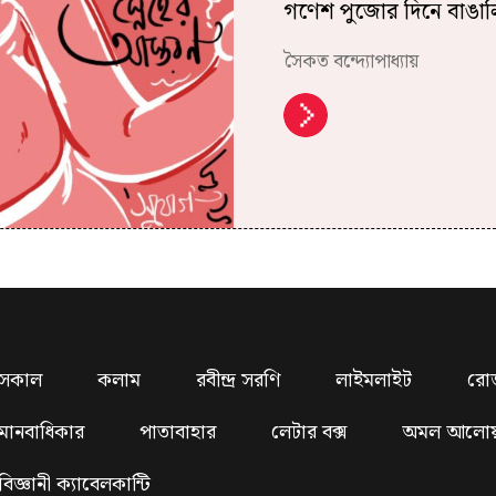
গণেশ পুজোর দিনে বাঙালির
সৈকত বন্দ্যোপাধ্যায়
সকাল
কলাম
রবীন্দ্র সরণি
লাইমলাইট
রো
মানবাধিকার
পাতাবাহার
লেটার বক্স
অমল আলো
বিজ্ঞানী ক্যাবেলকান্টি