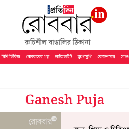
মিনি সিরিজ
রোববারের গল্প
লাইমলাইট
মুখোমুখি
রোজনামচা
সাম্প
Ganesh Puja