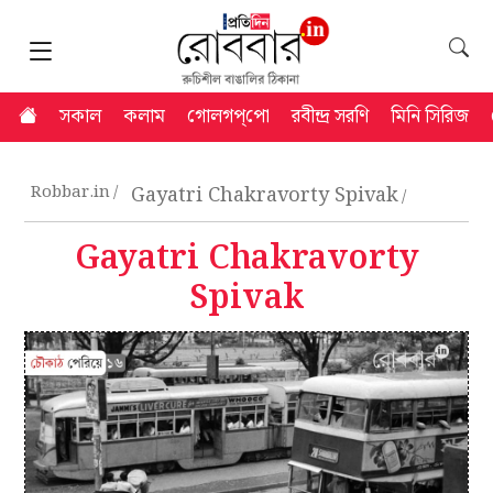
সকাল
কলাম
গোলগপ্‌পো
রবীন্দ্র সরণি
মিনি সিরিজ
Robbar.in
Gayatri Chakravorty Spivak
Gayatri Chakravorty
Spivak