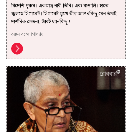
বিদেশি পুরুষ। একমাত্র নারী তিনি। এবং বাঙালি। হাতে
জ্বলছে সিগারেট। সিগারেট মুখে তীব্র আগুনবিন্দু যেন তাঁরই
দার্শনিক চেতনা, তাঁরই ধ্যানবিন্দু !
রঞ্জন বন্দ্যোপাধ্যায়