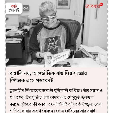
বাঙালি নয়, আন্তর্জাতিক বাঙালির সংজ্ঞায়
স্পিভাক এসে পড়বেনই
তুলনাহীন স্পিভাকের অনর্গল যুক্তিবাদী বাগ্মিতা। তাঁর সন্ধান ও
প্রকাশের, তাঁর যুক্তির এবং ভাষার কত যে মুহূর্ত জ্বলজ্বল
করছে স্মৃতিতে কী বলব! তখন তিনি তাঁর বিতর্ক উজ্জ্বল, বোধ
শাণিত, ভাষায় অব্যর্থ যৌবনে। গোল টেবিলের আর সবাই