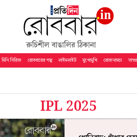
মিনি সিরিজ
রোববারের গল্প
লাইমলাইট
মুখোমুখি
রোজনামচা
সাম্প
IPL 2025