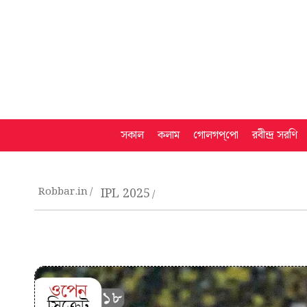
সকাল
কলাম
গোলগপ্‌পো
রবীন্দ্র সরণি
Robbar.in
IPL 2025