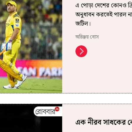
এ পোড়া দেশের কোনও ক্রি
অনুধাবন করতেই পারল না
জটিল।
অরিঞ্জয় বোস
এক নীরব সাধকের 