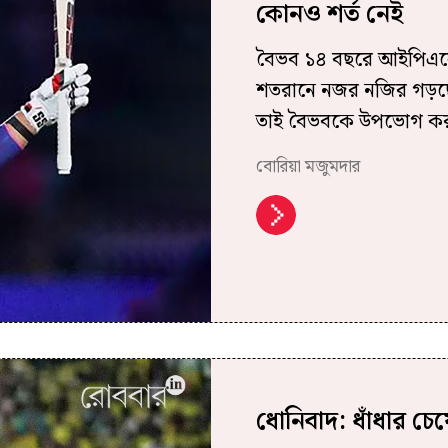
কোনও শর্ত নেই
বৈভব ১৪ বছরে আইপিএলের
শতরানে নজর নজির গড়ছে,
তাই বৈভবকে উপভোগ করু
বোরিয়া মজুমদার
ধোনিবাদ: ধাঁধার চ