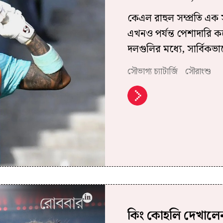
কেএল রাহুল সম্প্রতি এক
এখনও পর্যন্ত পেশাদারি 
দলগুলির মধ্যে, সার্বিক
সৌভাগ্য চ্যাটার্জি
সৌরাংশু
কিং কোহলি দেখালেন,