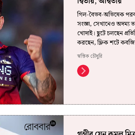
দ্বিতীয়, অদ্বিতীয়
গিল-বৈভব-অভিষেক পরবর্ত
সংজ্ঞা, সেখানেও অদম্য ত
খোদাই। ছুটে চলছেন প্রত
করছেন, ফ্লিক শটে কবজির
স্বস্তিক চৌধুরি
গম্ভীর যেন কমল মিত্