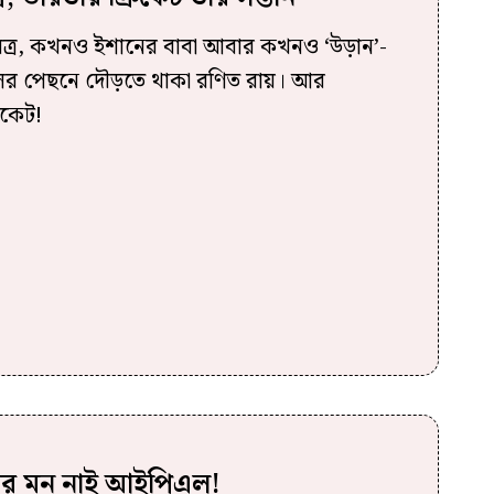
িত্র, কখনও ইশানের বাবা আবার কখনও ‘উড়ান’-
লের পেছনে দৌড়তে থাকা রণিত রায়। আর
িকেট!
ার মন নাই আইপিএল!