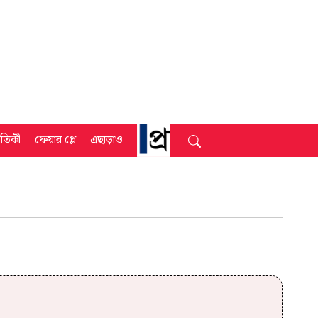
্রতিকী
ফেয়ার প্লে
এছাড়াও