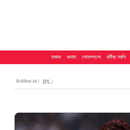
সকাল
কলাম
গোলগপ্‌পো
রবীন্দ্র সরণি
Robbar.in
IPL