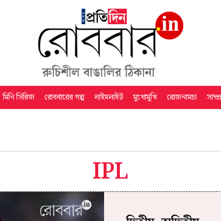
মিনি সিরিজ
রোববারের গল্প
লাইমলাইট
মুখোমুখি
রোজনামচা
সাম্প
IPL