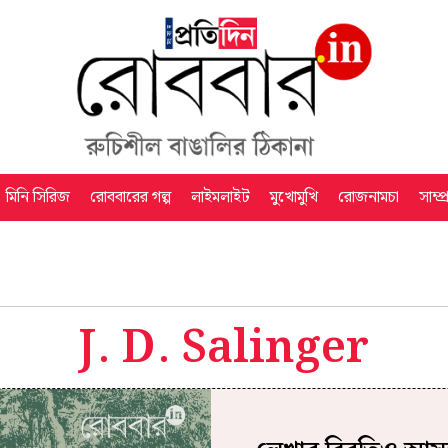
মিনি সিরিজ
রোববারের গল্প
লাইমলাইট
মুখোমুখি
রোজনামচা
সাম্প
J. D. Salinger