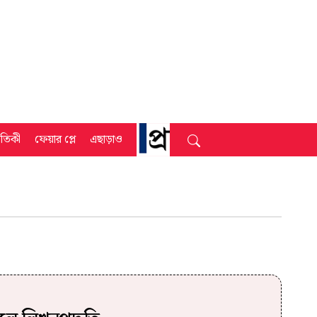
্রতিকী
ফেয়ার প্লে
এছাড়াও