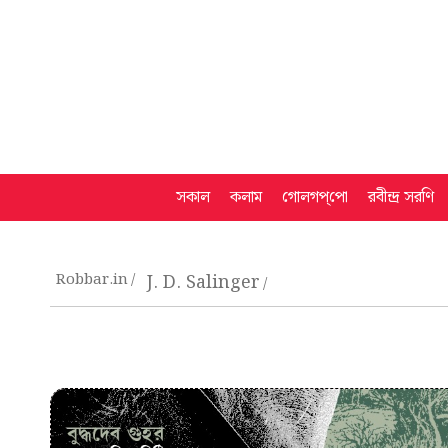
সকাল
কলাম
গোলগপ্‌পো
রবীন্দ্র সরণি
Robbar.in
J. D. Salinger