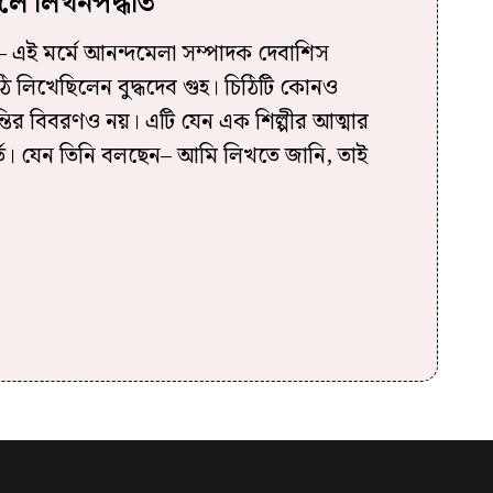
ে লিখনপদ্ধতি
 এই মর্মে আনন্দমেলা সম্পাদক দেবাশিস
িঠি লিখেছিলেন বুদ্ধদেব গুহ। চিঠিটি কোনও
ান্তির বিবরণও নয়। এটি যেন এক শিল্পীর আত্মার
র্ত। যেন তিনি বলছেন– আমি লিখতে জানি, তাই