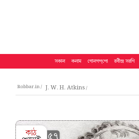
সকাল
কলাম
গোলগপ্‌পো
রবীন্দ্র সরণি
Robbar.in
J. W. H. Atkins