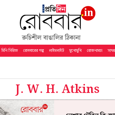
মিনি সিরিজ
রোববারের গল্প
লাইমলাইট
মুখোমুখি
রোজনামচা
সাম্প
J. W. H. Atkins