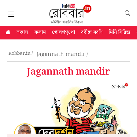
সকাল
কলাম
গোলগপ্‌পো
রবীন্দ্র সরণি
মিনি সিরিজ
Robbar.in
Jagannath mandir
Jagannath mandir