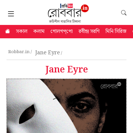
সকাল
কলাম
গোলগপ্‌পো
রবীন্দ্র সরণি
মিনি সিরিজ
Robbar.in
Jane Eyre
Jane Eyre