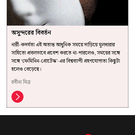
অসুন্দরের বিবর্তন
নারী-কদর্যতা এই অত্যন্ত আধুনিক সময়ে দাড়িয়ে মূলধারার
সাহিত্যে প্রবলভাবে প্রবেশ করতে না-পারলেও, সময়ের সঙ্গে
সঙ্গে ‘ফেমিনিন-গ্রোটেস্ক’-এর বিশ্বব্যাপী গ্রহণযোগ্যতা কিছুটা
হলেও বেড়েছে।
রবীনা মিত্র