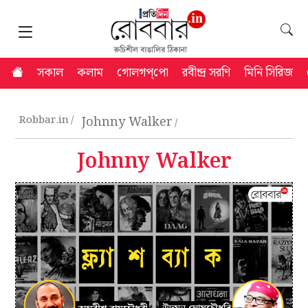
সকাল
কলাম
গোলগপ্‌পো
রবীন্দ্র সরণি
মিনি সিরিজ
Robbar.in
Johnny Walker
Johnny Walker