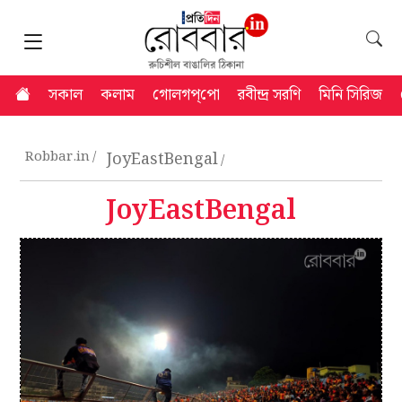
সকাল
কলাম
গোলগপ্‌পো
রবীন্দ্র সরণি
মিনি সিরিজ
Robbar.in
JoyEastBengal
JoyEastBengal