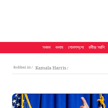
সকাল
কলাম
গোলগপ্‌পো
রবীন্দ্র সরণি
Robbar.in
Kamala Harris