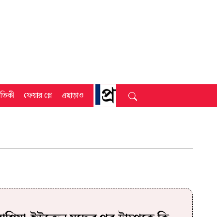
্রতিকী
ফেয়ার প্লে
এছাড়াও