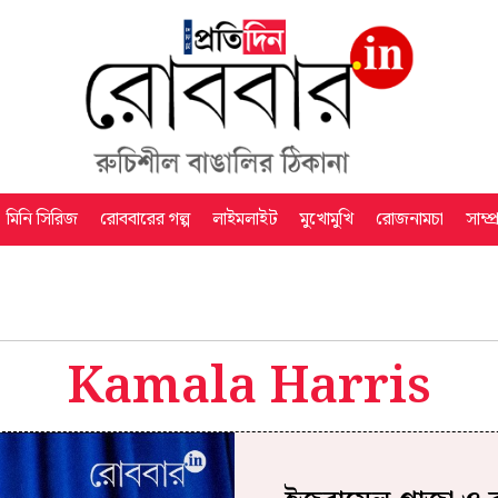
মিনি সিরিজ
রোববারের গল্প
লাইমলাইট
মুখোমুখি
রোজনামচা
সাম্প
Kamala Harris