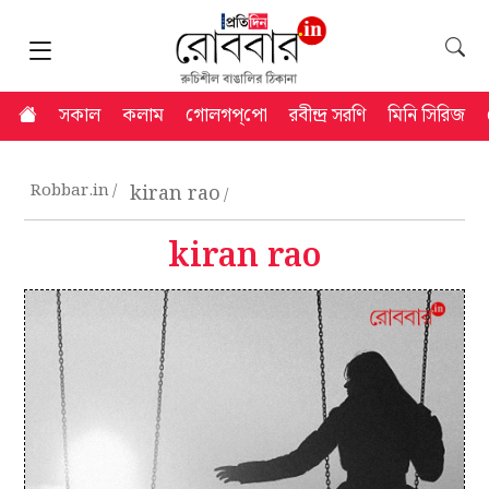
সকাল
কলাম
গোলগপ্‌পো
রবীন্দ্র সরণি
মিনি সিরিজ
Robbar.in
kiran rao
kiran rao