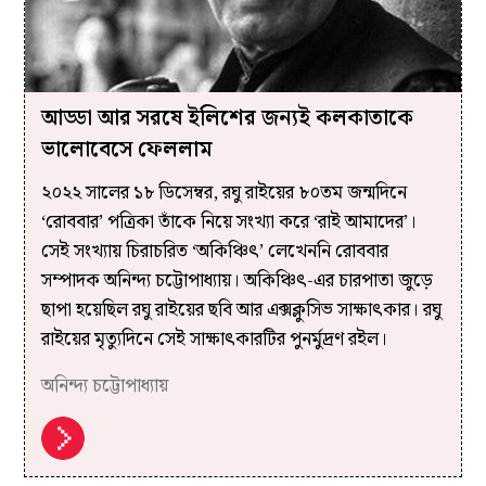
আড্ডা আর সরষে ইলিশের জন্যই কলকাতাকে
ভালোবেসে ফেললাম
২০২২ সালের ১৮ ডিসেম্বর, রঘু রাইয়ের ৮০তম জন্মদিনে
‘রোববার’ পত্রিকা ‌তাঁকে নিয়ে সংখ্যা করে ‘রাই আমাদের’।
সেই সংখ্যায় চিরাচরিত ‘অকিঞ্চিৎ’ লেখেননি রোববার
সম্পাদক অনিন্দ্য চট্টোপাধ্যায়। অকিঞ্চিৎ-এর চারপাতা জুড়ে
ছাপা হয়েছিল রঘু রাইয়ের ছবি আর এক্সক্লুসিভ সাক্ষাৎকার। রঘু
রাইয়ের মৃত্যুদিনে সেই সাক্ষাৎকারটির পুনর্মুদ্রণ রইল।
অনিন্দ্য চট্টোপাধ্যায়