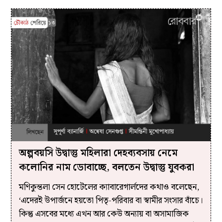
অল্পবয়সি উদ্বাস্তু মহিলারা দেহব্যবসায় নেমে
কলোনির নাম ডোবাচ্ছে, বলতেন উদ্বাস্তু যুবকরা
মণিকুন্তলা সেন হোটেলের ক্যাবারেগার্লদের কথাও বলেছেন,
‘এদেরই উপার্জনে হয়তো পিতৃ-পরিবার বা স্বামীর সংসার বাঁচে।
কিন্তু এসবের মধ্যে এখন আর কেউ অন্যায় বা অসামাজিক