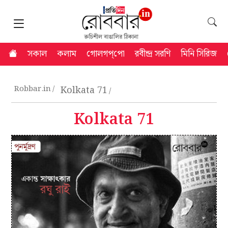
সকাল
কলাম
গোলগপ্‌পো
রবীন্দ্র সরণি
মিনি সিরিজ
Robbar.in
Kolkata 71
Kolkata 71