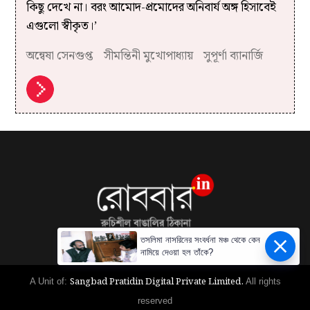
কিছু দেখে না। বরং আমোদ-প্রমোদের অনিবার্য অঙ্গ হিসাবেই
এগুলো স্বীকৃত।’
অন্বেষা সেনগুপ্ত
সীমন্তিনী মুখোপাধ্যায়
সুপূর্ণা ব্যানার্জি
তসলিমা নাসরিনের সংবর্ধনা মঞ্চ থেকে কেন
নামিয়ে দেওয়া হল তাঁকে?
Sangbad Pratidin Digital Private Limited.
A Unit of:
All rights
reserved