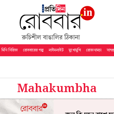
মিনি সিরিজ
রোববারের গল্প
লাইমলাইট
মুখোমুখি
রোজনামচা
সাম্প
Mahakumbha