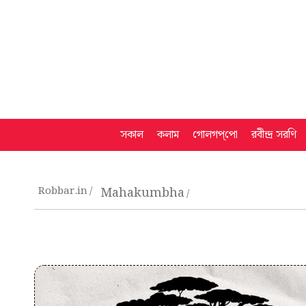
সকাল
কলাম
গোলগপ্‌পো
রবীন্দ্র সরণি
Robbar.in
Mahakumbha