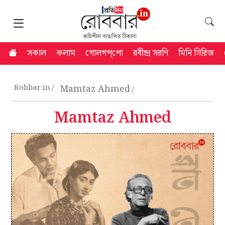
সকাল
কলাম
গোলগপ্‌পো
রবীন্দ্র সরণি
মিনি সিরিজ
Robbar.in
Mamtaz Ahmed
Mamtaz Ahmed