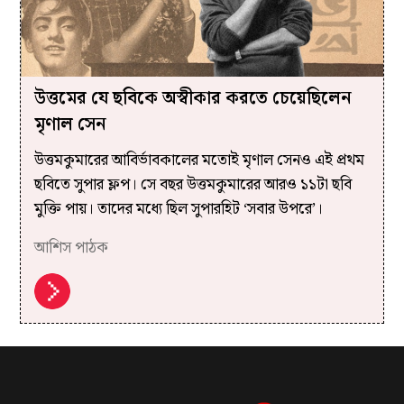
উত্তমের যে ছবিকে অস্বীকার করতে চেয়েছিলেন
মৃণাল সেন
উত্তমকুমারের আবির্ভাবকালের মতোই মৃণাল সেনও এই প্রথম
ছবিতে সুপার ফ্লপ। সে বছর উত্তমকুমারের আরও ১১টা ছবি
মুক্তি পায়। তাদের মধ্যে ছিল সুপারহিট ‘সবার উপরে’।
আশিস পাঠক