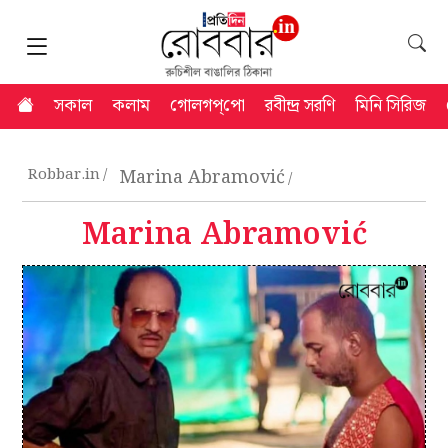
সকাল
কলাম
গোলগপ্‌পো
রবীন্দ্র সরণি
মিনি সিরিজ
Robbar.in
Marina Abramović
Marina Abramović