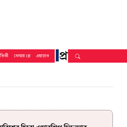
্রতিকী
ফেয়ার প্লে
এছাড়াও