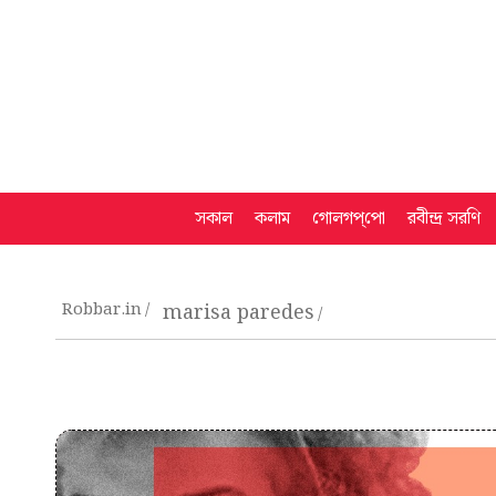
সকাল
কলাম
গোলগপ্‌পো
রবীন্দ্র সরণি
Robbar.in
marisa paredes