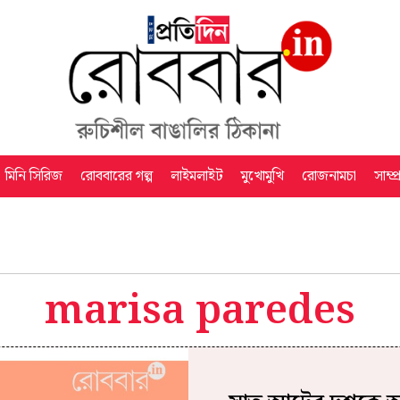
মিনি সিরিজ
রোববারের গল্প
লাইমলাইট
মুখোমুখি
রোজনামচা
সাম্প
marisa paredes