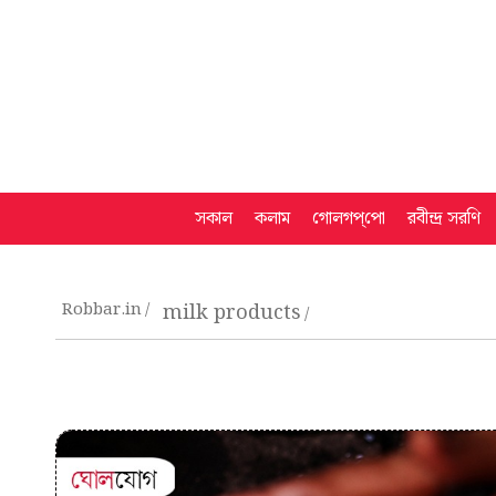
সকাল
কলাম
গোলগপ্‌পো
রবীন্দ্র সরণি
Robbar.in
milk products