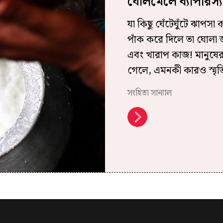
ঘোলমেলে ব্যাপারস্য
যা কিছু ঘেঁটেঘুঁটে ঝাপসা
পাঁক করে দিলে তা ঘোলা
এবং খারাপ কাজ! মানুষের 
গেলে, এমনকী কারও স্মৃতি
সংহিতা সান্যাল