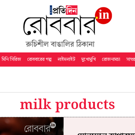
মিনি সিরিজ
রোববারের গল্প
লাইমলাইট
মুখোমুখি
রোজনামচা
সাম্প
milk products