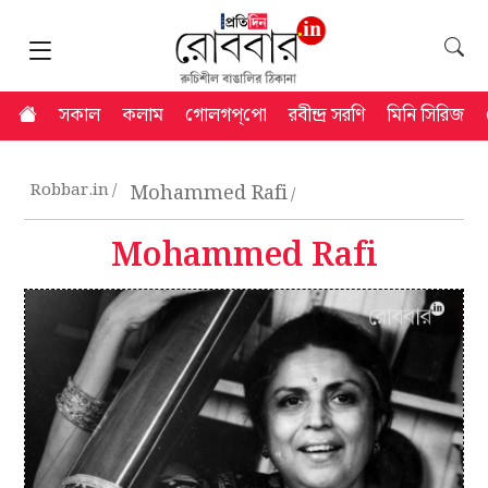
সকাল
কলাম
গোলগপ্‌পো
রবীন্দ্র সরণি
মিনি সিরিজ
Robbar.in
Mohammed Rafi
Mohammed Rafi