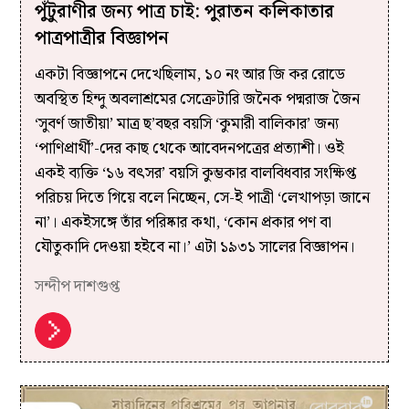
পুঁটুরাণীর জন্য পাত্র চাই: পুরাতন কলিকাতার
পাত্রপাত্রীর বিজ্ঞাপন
একটা বিজ্ঞাপনে দেখেছিলাম, ১০ নং আর জি কর রোডে
অবস্থিত হিন্দু অবলাশ্রমের সেক্রেটারি জনৈক পদ্মরাজ জৈন
‘সুবর্ণ জাতীয়া’ মাত্র ছ’বছর বয়সি ‘কুমারী বালিকার’ জন্য
‘পাণিপ্রার্থী’-দের কাছ থেকে আবেদনপত্রের প্রত্যাশী। ওই
একই ব্যক্তি ‘১৬ বৎসর’ বয়সি কুম্ভকার বালবিধবার সংক্ষিপ্ত
পরিচয় দিতে গিয়ে বলে নিচ্ছেন, সে-ই পাত্রী ‘লেখাপড়া জানে
না’। একইসঙ্গে তাঁর পরিষ্কার কথা, ‘কোন প্রকার পণ বা
যৌতুকাদি দেওয়া হইবে না।’ এটা ১৯৩১ সালের বিজ্ঞাপন।
সন্দীপ দাশগুপ্ত