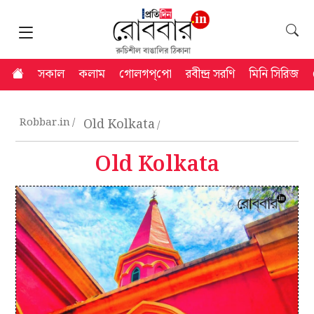
সকাল
কলাম
গোলগপ্‌পো
রবীন্দ্র সরণি
মিনি সিরিজ
Robbar.in
Old Kolkata
Old Kolkata