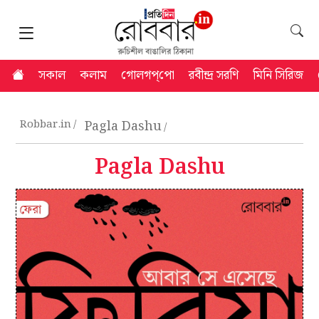
সকাল
কলাম
গোলগপ্‌পো
রবীন্দ্র সরণি
মিনি সিরিজ
Robbar.in
Pagla Dashu
Pagla Dashu