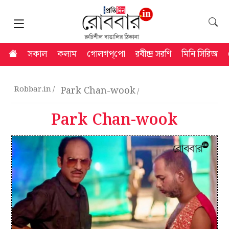
সকাল
কলাম
গোলগপ্‌পো
রবীন্দ্র সরণি
মিনি সিরিজ
Robbar.in
Park Chan-wook
Park Chan-wook