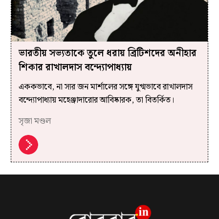
ভারতীয় সভ্যতাকে তুলে ধরায় ব্রিটিশদের অনীহার
শিকার রাখালদাস বন্দ্যোপাধ্যায়
এককভাবে, না স্যর জন মার্শালের সঙ্গে যুগ্মভাবে রাখালদাস
বন্দ্যোপাধ্যায় মহেঞ্জাদারোর আবিষ্কারক, তা বিতর্কিত।
সৃজা মণ্ডল