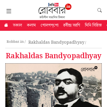
সকাল
কলাম
গোলগপ্‌পো
রবীন্দ্র সরণি
মিনি সিরিজ
Robbar.in
Rakhaldas Bandyopadhyay
Rakhaldas Bandyopadhyay