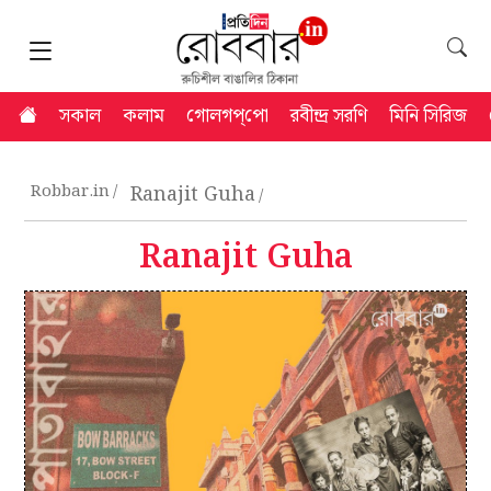
সকাল
কলাম
গোলগপ্‌পো
রবীন্দ্র সরণি
মিনি সিরিজ
Robbar.in
Ranajit Guha
Ranajit Guha