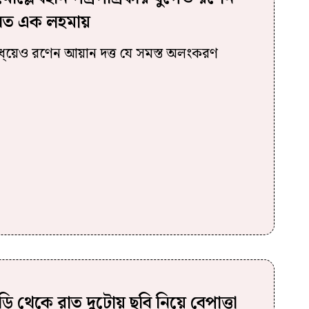
যেত এক লহমায়
র মধ্য়েও রণেন আয়ান দত্ত যে সমস্ত অলংকরণ
ি থেকে রাত দুটোয় ছবি নিয়ে বেপাত্তা