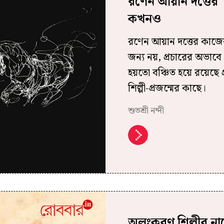
রণেন আয়ান দত্তের 
কখনও
রণেন আয়ান দত্তের কাজের
জন্য নয়, প্রচারের অভাবে
হয়তো বঞ্চিত হয়ে রয়েছে প্
শিল্পী-প্রজন্মের কাছে।
শুভশ্রী নন্দী
অলংকরণ শিল্পীর নাম