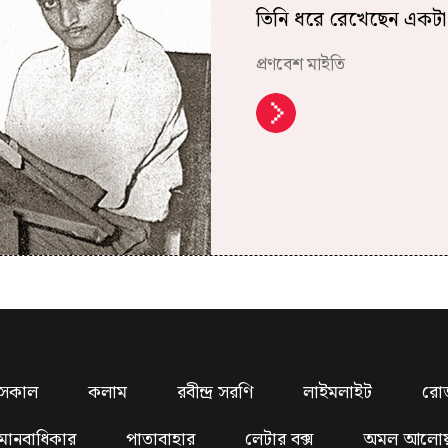
তিনি ধরে রেখেছেন একটা
প্রণবেশ মাইতি
সকাল
কলাম
রবীন্দ্র সরণি
লাইমলাইট
রো
মানবাধিকার
পাতাবাহার
লেটার বক্স
অমল আলো