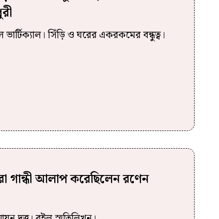
ুরী
ভার্টিক্যাল। সিঁড়ি ও ঘরের একরকমের বন্ধুত্ব।
দিরা গান্ধী আলাপ করেছিলেন রণেন
য়ন দত্ত। রইল স্মৃতিলিখন।