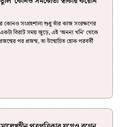
‘তুলি’ কোনও সমঝোতা স্বীকার করেনি
 কোনও সংগ্রহশালা শুধু তাঁর কাজ সংরক্ষণের
 একটা বিরাট সময় জুড়ে, এই ‘অনন্য খনি’ থেকে
রজন্মের পর প্রজন্ম, তা উন্মোচিত হোক পরবর্তী
োল্লেখহীন পত্রপত্রিকার যুগেও রণেন