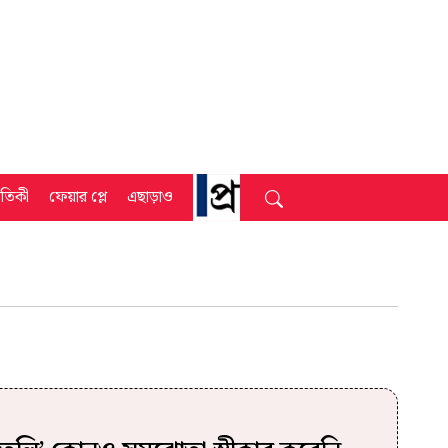
্রতিকী
ফেয়ার প্লে
এছাড়াও