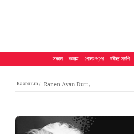
সকাল
কলাম
গোলগপ্‌পো
রবীন্দ্র সরণি
Robbar.in
Ranen Ayan Dutt