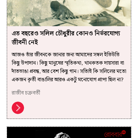
এত বছরেও সলিল চৌধুরীর কোনও নির্ভরযোগ্য
জীবনী নেই
আজও তাঁর জীবনকে জানার জন্য আমাদের সম্বল ইতিউতি
কিছু উপাদান। কিছু মানুষের স্মৃতিকথা, খানকতক দায়সারা বা
দাঁতভাঙা প্রবন্ধ, আর বেশ কিছু গান। সত্যিই কি সলিলের মতো
একজন কৃতী বাঙালির আরও একটু মনোযোগ প্রাপ্য ছিল না?
রাজীব চক্রবর্তী