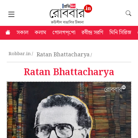
সকাল
কলাম
গোলগপ্‌পো
রবীন্দ্র সরণি
মিনি সিরিজ
Robbar.in
Ratan Bhattacharya
Ratan Bhattacharya