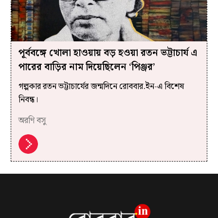
পূর্ববঙ্গে খোলা হাওয়ায় বড় হওয়া রতন ভট্টাচার্য এ
পারের বাড়ির নাম দিয়েছিলেন ‘পিঞ্জর’
গল্পকার রতন ভট্টাচার্যের জন্মদিনে রোববার.ইন-এ বিশেষ
নিবন্ধ।
অরণি বসু