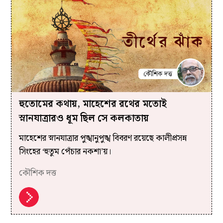
হুতোমের কথায়, মাহেশের রথের মতোই
স্নানযাত্রারও ধূম ছিল সে কলকাতায়
মাহেশের স্নানযাত্রার পুঙ্খানুপুঙ্খ বিবরণ রয়েছে কালীপ্রসন্ন
সিংহের ‘হুতুম পেঁচার নকশা’য়।
কৌশিক দত্ত