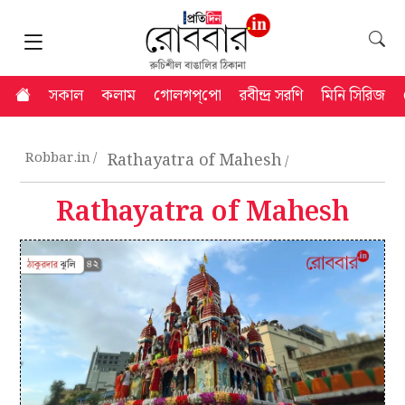
সকাল
কলাম
গোলগপ্‌পো
রবীন্দ্র সরণি
মিনি সিরিজ
Robbar.in
Rathayatra of Mahesh
Rathayatra of Mahesh