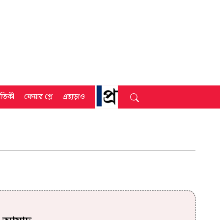
্রতিকী
ফেয়ার প্লে
এছাড়াও