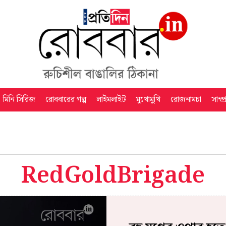
মিনি সিরিজ
রোববারের গল্প
লাইমলাইট
মুখোমুখি
রোজনামচা
সাম্প
RedGoldBrigade