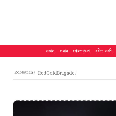
সকাল
কলাম
গোলগপ্‌পো
রবীন্দ্র সরণি
Robbar.in
RedGoldBrigade