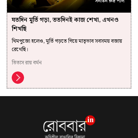
যতদিন মূর্তি গড়া, ততদিনই কাজ শেখা, এখনও
শিখছি
থিমপুজো হলেও, মূর্তি গড়তে গিয়ে মাতৃভাব সবসময় বজায়
রেখেছি।
তিতাস রায় বর্মন