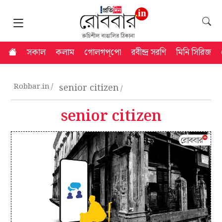
সকাল
কলাম
গোলগপ্‌পো
রবীন্দ্র সরণি
মিনি সিরিজ
Robbar.in
senior citizen
senior citizen