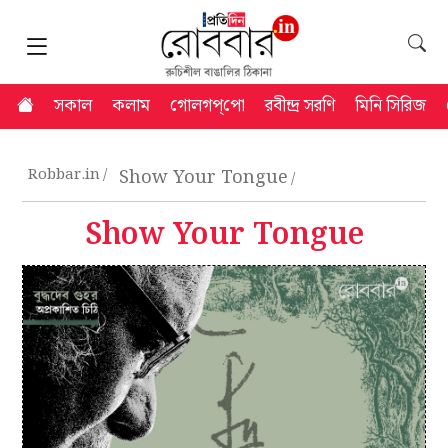
সকাল
কলাম
গোলগপ্‌পো
রবীন্দ্র সরণি
মিনি সিরিজ
Robbar.in
Show Your Tongue
Show Your Tongue